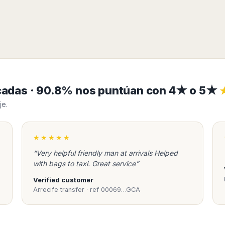
ficadas · 90.8% nos puntúan con 4★ o 5★
je.
★★★★★
“Very helpful friendly man at arrivals Helped
with bags to taxi. Great service”
Verified customer
Arrecife transfer · ref 00069…GCA