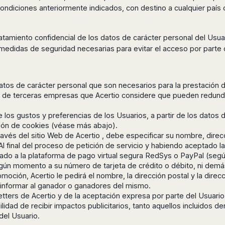
 condiciones anteriormente indicados, con destino a cualquier país
tratamiento confidencial de los datos de carácter personal del Usua
medidas de seguridad necesarias para evitar el acceso por parte 
s datos de carácter personal que son necesarios para la prestación d
 de terceras empresas que Acertio considere que pueden redundar 
 los gustos y preferencias de los Usuarios, a partir de los datos 
ización de cookies (véase más abajo).
ravés del sitio Web de Acertio , debe especificar su nombre, dire
 Al final del proceso de petición de servicio y habiendo aceptado 
asado a la plataforma de pago virtual segura RedSys o PayPal (según
ngún momento a su número de tarjeta de crédito o débito, ni demá
omoción, Acertio le pedirá el nombre, la dirección postal y la direc
 informar al ganador o ganadores del mismo.
letters de Acertio y de la aceptación expresa por parte del Usuario
bilidad de recibir impactos publicitarios, tanto aquellos incluidos 
del Usuario.