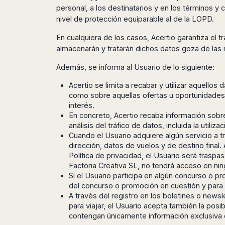
Seattle
Phi
Granada
personal, a los destinatarios y en los términos y
Terme
Istanbul
Washington
Hanoi
nivel de protección equiparable al de la LOPD.
Tenerife
Reggio
Athens
Honolulu
Cat
Gran
Calabria
Rhodes
Bi
Indianapolis
En cualquiera de los casos, Acertio garantiza el 
Canaria
Crotone
Kos
almacenarán y tratarán dichos datos goza de las 
Hue
Miami
Catania
UK
Tivat
Da
Oakland
Además, se informa al Usuario de lo siguiente:
Palermo
Pogdorica
Nang
London
Orlando
Trapani
Moscow
Cam
Acertio se limita a recabar y utilizar aquello
Birmingham
Pittsburgh
Comiso
Minsk
Ranh
como sobre aquellas ofertas u oportunidades
Bristol
Tampa
-
interés.
Yerevan
Quy
Cardiff
Quebec
Ragusa
En concreto, Acertio recaba información sobre
Nhon
Tbilisi
Edinburgh
Toronto
análisis del tráfico de datos, incluida la util
Poland
Da
St
Glasgow
Vancouver
Cuando el Usuario adquiere algún servicio a t
Lat
Petersburg
Gdańsk
dirección, datos de vuelos y de destino final.
Liverpool
Montreal
Ho
Split
Política de privacidad, el Usuario será trasp
Katowice
Manchester
Calgary
Chu
Zagreb
Factoria Creativa SL, no tendrá acceso en ni
Kraków
Nottingham
Minh
Ottawa
Si el Usuario participa en algún concurso o pr
Dubrovnik
Łódź
Southampton
Tagbilaran
Mexico
del concurso o promoción en cuestión y para
Pula
Lublin
Bacolod
A través del registro en los boletines o news
Ireland
Rijeka
Monterrey
Poznań
para viajar, el Usuario acepta también la posi
Davao
Zadar
Cork
Mexico
contengan únicamente información exclusiva 
Warszawa
Samal
Ljubijana
City