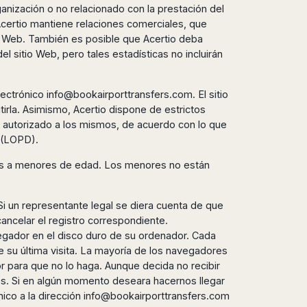
anización o no relacionado con la prestación del
 Acertio mantiene relaciones comerciales, que
tio Web. También es posible que Acertio deba
l sitio Web, pero tales estadísticas no incluirán
electrónico
info@bookairporttransfers.com
. El sitio
tirla. Asimismo, Acertio dispone de estrictos
o autorizado a los mismos, de acuerdo con lo que
l (LOPD).
rtas a menores de edad. Los menores no están
Si un representante legal se diera cuenta de que
ancelar el registro correspondiente.
egador en el disco duro de su ordenador. Cada
e su última visita. La mayoría de los navegadores
r para que no lo haga. Aunque decida no recibir
cios. Si en algún momento deseara hacernos llegar
ico a la dirección
info@bookairporttransfers.com