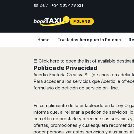
☎ 24/7 ·
+34 935 478 521
Select
POLAND
your
destination,
you
Home
Traslados Aeropuerto Polonia
Re
will
be
redirected
to
☰ Click here to open the list of available destina
the
Política de Privacidad
local
Acertio Factoría Creativa SL (de ahora en adelant
website
Para acceder a los servicios que Acertio le ofrec
Spain
Italy
Rest
Middle
Usa
formulario de petición de servicio on- line.
of
East
&
Barcelona
Milan
Europe
Canada
Dubai
Girona
Turin
En cumplimiento de lo establecido en la Ley Orgá
Brussels
New
Abu
Reus
Genoa
informa que, al rellenar la petición de servicios,
York
Luxembourg
Dhabi
con el fin de prestarle y ofrecerle sus servicios 
Madrid
Trieste
Los
Geneva
Amman
ofertas, promociones y cualesquiera recomendacio
Zaragoza
Venice
Angeles
Zurich
Madaba
poder personalizar estos servicios y ajustarlos 
Bilbao
Venice