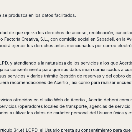
se produzca en los datos facilitados.
lidad de que ejerza los derechos de acceso, rectificación, cancel
 Factoría Creativa, S.L., con domicilio social en Sabadell, en la Av
rá ejercer los derechos antes mencionados por correo electróni
la LPD, y atendiendo a la naturaleza de los servicios a los que Acer
torga su consentimiento para que sus datos sean comunicados a cu
e sus servicios y darles trámite (gestión de reservas y del cobro de
iera recomendaciones de Acertio , así como para realizar encuesta
vicios ofrecidos en el sitio Web de Acertio , Acertio deberá comu
ervicios (operadores locales de transporte, agencias de servicio 
dos a utilizar los datos de carácter personal del Usuario única y
 artículo 34.e) LOPD, el Usuario presta su consentimiento para que