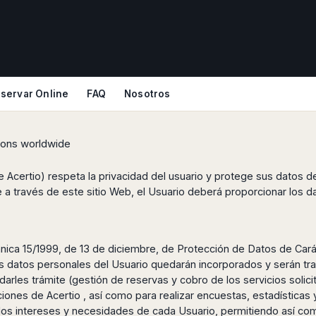
servar Online
FAQ
Nosotros
tions worldwide
e Acertio) respeta la privacidad del usuario y protege sus datos d
e a través de este sitio Web, el Usuario deberá proporcionar los d
nica 15/1999, de 13 de diciembre, de Protección de Datos de Cará
 los datos personales del Usuario quedarán incorporados y serán trat
y darles trámite (gestión de reservas y cobro de los servicios solic
nes de Acertio , así como para realizar encuestas, estadísticas y
a los intereses y necesidades de cada Usuario, permitiendo así co