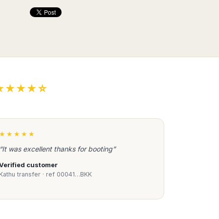
★★★★☆
★★★★★
“It was excellent thanks for booting”
Verified customer
Kathu transfer · ref 00041…BKK
Book Taxi Group