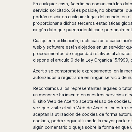
Dublin
Wrocław
Island
En cualquier caso, Acertio no comunicará los dato
Sarajevo
Toluca
Galway
Cebu
servicio solicitado. Sí es posible, no obstante, 
Portugal
Mostar
San
Limerick
Lapu-
podrán residir en cualquier lugar del mundo, en e
José
Lisbon
Tuzla
Lapu
proporcionar a dichos terceros estadísticas globa
France
del
Porto
Maribor
Cordova
ningún dato que pueda identificarle personalment
Cabo
Paris
Faro
Novo
Mandaue
Guadalajara
Cualquier modificación, rectificación o cancelació
Bordeaux
Mesto
Madeira
Seoul
Cancún
web y software están alojados en un servidor que 
Lille
Sofia
Hong
Morocco
Mérida
procedimientos de seguridad relativos al almace
Lyon
Burgas
Kong
dispone el artículo 9 de la Ley Orgánica 15/1999
Marrakech
Argentina
Marseille
Varna
Singapore
Casablanca
Montpellier
Bali
Acertio se compromete expresamente, en la medid
Australia
Buenos
Fez
Nantes
Kuala
Aires
autorizados a registrarse en ningún servicio de 
Sydney
Rabat
Nice
Lumpur
Córdoba
Melbourne
Recordamos a los representantes legales o tutore
Agadir
Tolouse
Penang
Bariloche
un menor se ha inscrito en nuestros servicios el
Adelaide
Essaouira
/
Mendoza
Germany
El sitio Web de Acertio acepta el uso de cookie
Perth
George
China
Rosario
vez que visite el sitio Web de Acertio , nuestro 
Town
Berlin
Brisbane
Puerto
aceptan la utilización de cookies de forma autom
Beijing
Kuching
Stuttgart
Gold
Iguazú
cookies, podrá seguir utilizando la mayor parte d
Chengdu
Coast
Kota
Dortmund
algún comentario o queja sobre la forma en que u
Brasil
Kinabalu
Guangzhou
Canberra
Bonn