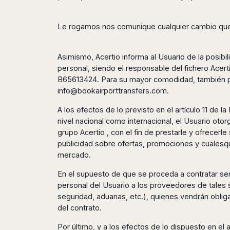
San
Amsterdam
Kuwait
(Gondola
San
Francisco
Tours)
Eindhoven
Doha
Sebastian
Las
Le rogamos nos comunique cualquier cambio que 
Verona
Rotterdam
Jeddah
Vigo
Vegas
Bologna
The
Medina
Santiago
Anchorage
Hague
de
Rimini
Riyadh
Asimismo, Acertio informa al Usuario de la posibi
Atlanta
Compostela
Utrecht
personal, siendo el responsable del fichero Acertio
Florence
Taif
Baltimore
La
Stockholm
B65613424. Para su mayor comodidad, también pod
Pisa
Abha
Boston
Coruña
info@bookairporttransfers.com
.
Gothenburg
Perugia
Muscat
Chicago
Valencia
Malmo
Ancona
Asia
A los efectos de lo previsto en el artículo 11 de 
Columbus
Alicante
Lulea
Rome
nivel nacional como internacional, el Usuario o
Dallas
Castellón
Antalya
Kalmar
Pescara
grupo Acertio , con el fin de prestarle y ofrecerl
Detroit
Mallorca
Bangkok
Kiruna
Naples
publicidad sobre ofertas, promociones y cualesqu
Houston
Menorca
Puket
Oslo
mercado.
Olbia
Memphis
Ibiza
Krabi
Copenaghen
Alghero
Nashville
En el supuesto de que se proceda a contratar ser
Sevilla
Samui
Helsinki
Cagliari
Phoenix
personal del Usuario a los proveedores de tales s
Jerez
Chiang
Rovaniemi
Bari
Portland
seguridad, aduanas, etc.), quienes vendrán obliga
Mai
Almeria
Malta
Brindisi
del contrato.
San
Pattaya
Malaga
Prague
Lecce
Diego
Phi
Marbella
Por último, y a los efectos de lo dispuesto en el
Budapest
Lamezia