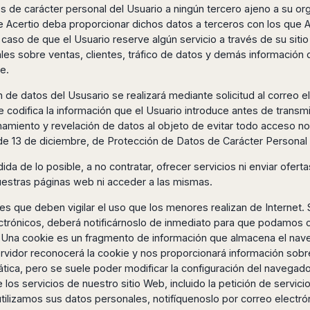
s de carácter personal del Usuario a ningún tercero ajeno a su org
que Acertio deba proporcionar dichos datos a terceros con los que
l caso de que el Usuario reserve algún servicio a través de su si
les sobre ventas, clientes, tráfico de datos y demás información de
e.
n de datos del Ususario se realizará mediante solicitud al correo 
codifica la información que el Usuario introduce antes de transmi
namiento y revelación de datos al objeto de evitar todo acceso n
, de 13 de diciembre, de Protección de Datos de Carácter Persona
a de lo posible, a no contratar, ofrecer servicios ni enviar ofe
nuestras páginas web ni acceder a las mismas.
s que deben vigilar el uso que los menores realizan de Internet. 
ectrónicos, deberá notificárnoslo de inmediato para que podamos c
s. Una cookie es un fragmento de información que almacena el nav
servidor reconocerá la cookie y nos proporcionará información sobr
ática, pero se suele poder modificar la configuración del navegado
e los servicios de nuestro sitio Web, incluido la petición de servi
tilizamos sus datos personales, notifíquenoslo por correo electrón